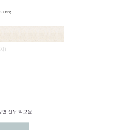
on.org
지]
 방면 선무 박보윤