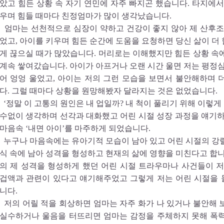
았고 힘든 상황 속 자기 연민에 자주 빠지곤 했습니다. 타지에서
우며 힘들 때마다 친정엄마가 많이 생각났습니다.
엄마는 선천적으로 심장이 약하고 건강이 좋지 않아 제 산후조
었고, 아이를 키우며 힘든 순간에 도움을 요청하면 당신 삶이 더
게 끊으실 때가 많았습니다. 머리로는 이해했지만 힘든 상황 속
계속 쌓여갔습니다. 아이가 아프거나 오랜 시간 울면 저는 평정심
어 엉엉 울었고, 아이는 저의 그런 모습을 보면서 불안해하며 
다. 그럴 때마다 상황을 원망해봤자 달라지는 것은 없었습니다.
‘정말 이 고통의 원인은 내 업일까? 내 척이 풀리기 위해 이렇게
수없이 생각하며 선각과 대화했고 어린 시절 성장 과정을 얘기하
마음속 ‘내면 아이’를 마주하게 되었습니다.
누구나 마음속에는 유아기적 모습이 남아 있고 어린 시절의 강
식 속에 남아 성격을 형성하고 현재의 삶에 영향을 미친다고 합니
의 제 성격을 형성하게 했던 어린 시절 트라우마나 사건들이 저
겁액과 관련이 있다고 얘기해주었고 그렇게 저는 어린 시절을
니다.
저의 어릴 적을 회상하면 엄마는 자주 화가 나 있거나 불안해 
실수하거나 울음을 터뜨리면 엄마는 감정을 주체하지 못해 폭