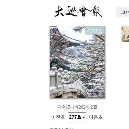
코너
대순154년(2024) 2월
이전호
다음호