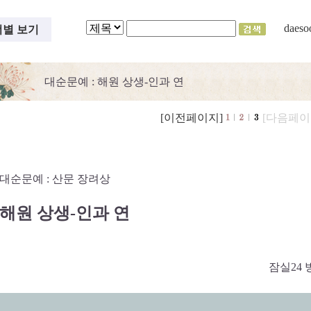
daeso
별 보기
대순문예
: 해원 상생-인과 연
[이전페이지]
[다음페이
대순문예 : 산문 장려상
해원 상생-인과 연
잠실24