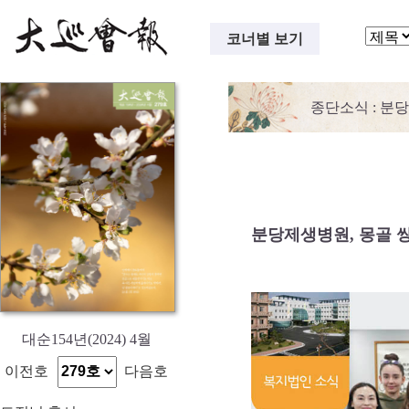
코너별 보기
종단소식
: 분
분당제생병원, 몽골 쌍
대순154년(2024) 4월
이전호
다음호