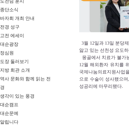
도전님 훈시
종단소식
바자회 개최 안내
전경 성구
고전 에세이
3월 12일과 13일 분당
대순광장
앓고 있는 선천성 요도하
정심원
몽골에서 치료가 불가능
도장 둘러보기
12월 해외환자 유치를
지방 회관 소개
국제나눔의료지원사업을 
역사 문화와 함께 읽는 전
으로 수술이 성사됐으며
성공리에 마무리됐다.
경
생각이 있는 풍경
대순캠프
대순문예
알립니다