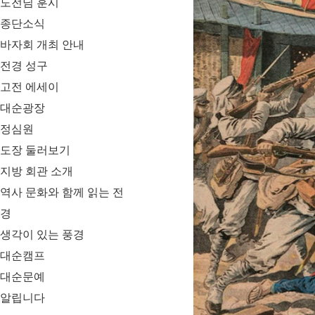
도전님 훈시
종단소식
바자회 개최 안내
전경 성구
고전 에세이
대순광장
정심원
도장 둘러보기
지방 회관 소개
역사 문화와 함께 읽는 전
경
생각이 있는 풍경
대순캠프
대순문예
알립니다