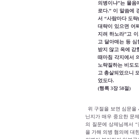
의병이냐”는 물음
로다.” 이 말씀에
서 “사람마다 도략
대략이 있으면 어찌
지려 하노라”고 
고 달아매는 등 심
받지 않고 옥에 갇
때마침 각지에서 
노략질하는 비도도
고 총살되었으니 모
었도다.
(행록 3장 58절)
위 구절을 보면 심문을 
닌지가 매우 중요한 문
의 질문에 상제님께서 
을 가해 의병 혐의에 대