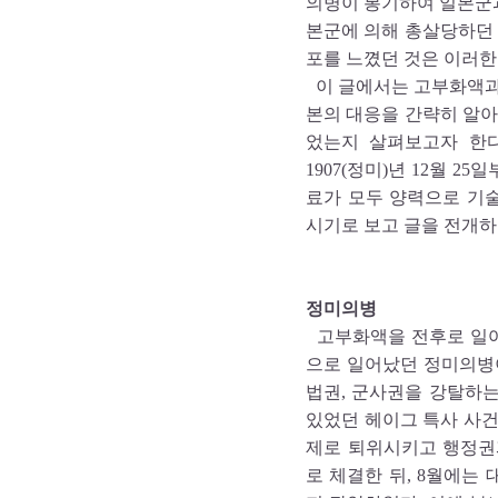
의병이 봉기하여 일본군
본군에 의해 총살당하던 
포를 느꼈던 것은 이러한
이 글에서는 고부화액과
본의 대응을 간략히 알아
었는지 살펴보고자 한다
1907(정미)년 12월 25
료가 모두 양력으로 기술되
시기로 보고 글을 전개하
정미의병
고부화액을 전후로 일어난
으로 일어났던 정미의병
법권, 군사권을 강탈하는
있었던 헤이그 특사 사건
제로 퇴위시키고 행정권
로 체결한 뒤, 8월에는 