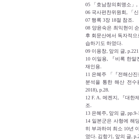
05 「호남창의회맹소」
06 국사편찬위원회, 「
07 행록 3장 18절 참조.
08 양윤숙은 최익현이 
후 회문산에서 독자적으
습하기도 하였다.
09 이용창, 앞의 글, p.22
10 이일용, 『비록 한말전
재인용.
11 은혜주 「『전해산
분석을 통한 해산 전수
2018), p.28.
12 F. A. 메켄지, 『대한
조.
13 은혜주, 앞의 글, pp.9-1
14 일본군은 사형에 
히 부과하여 최소 10년
였다. 김항기, 앞의 글, p.2