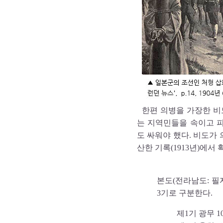
한편 의병을 가장한 비
는 지역민들을 속이고 
도 싸워야 했다. 비도가
산한 기록(1913년)에서 
본도(전라남도: 필
3기로 구분한다.
제1기 광무 1