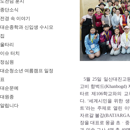
도전님 훈시
종단소식
전경 속 이야기
대순종학과 신입생 수시모
집
울타리
이슈 터치
정심원
대순청소년 여름캠프 일정
5월 25일 일산대진고
표
고비 항벅드(Khanbogd)
대순문예
타르 제106학교와의 
대원종
다. ‘세계시민을 위한 
알립니다
트’라는 주제로 열린 
자르갈 볼강(BATJARGAL
장을 대표로 몽골 초ㆍ중
과 인솔 교사 4명 총 4