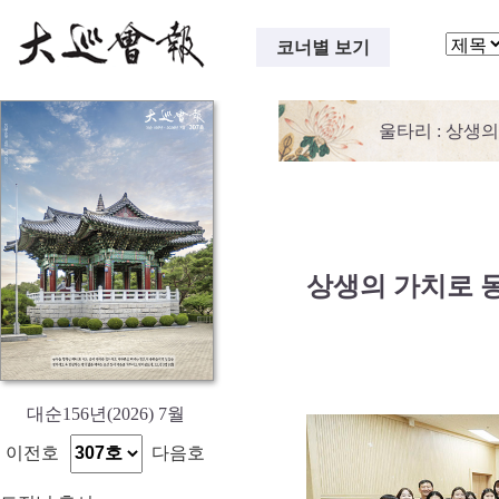
코너별 보기
울타리
: 상생
상생의 가치로 
대순156년(2026) 7월
이전호
다음호