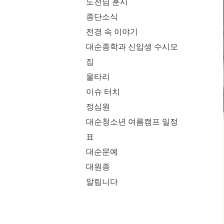
도전님 훈시
종단소식
전경 속 이야기
대순종학과 신입생 수시모
집
울타리
이슈 터치
정심원
대순청소년 여름캠프 일정
표
대순문예
대원종
알립니다