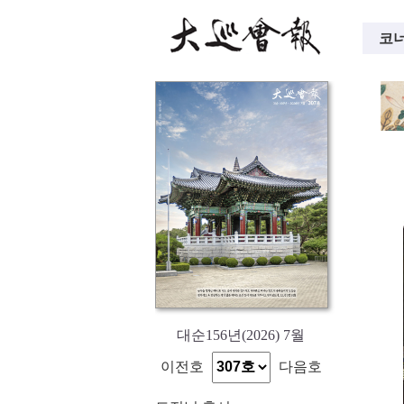
코너
대순156년(2026) 7월
이전호
다음호