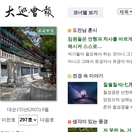
코너별 보기
도전님 훈시
임원들은 언행과 처사를 바르게
해시켜 스스로…
자기들이 필요해서 하는 것이니 그
아니고 그래서 표성이나 유공이 아
전경 속 이야기
칠월칠석(七月
칠성경은 선천에
있었으며 상제님
존의 칠성경을 
대순155년(2025) 9월
이전호
다음호
생각이 있는 풍경
저 못된 놈, 