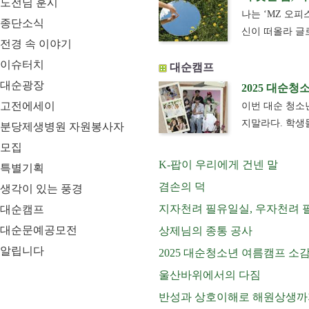
도전님 훈시
나는 ‘MZ 오피
종단소식
신이 떠올라 글
전경 속 이야기
이슈터치
대순캠프
대순광장
2025 대순
고전에세이
이번 대순 청소
지말라다. 학생
분당제생병원 자원봉사자
모집
K-팝이 우리에게 건넨 말
특별기획
겸손의 덕
생각이 있는 풍경
지자천려 필유일실, 우자천려 
대순캠프
대순문예공모전
상제님의 종통 공사
알립니다
2025 대순청소년 여름캠프 소
울산바위에서의 다짐
반성과 상호이해로 해원상생까