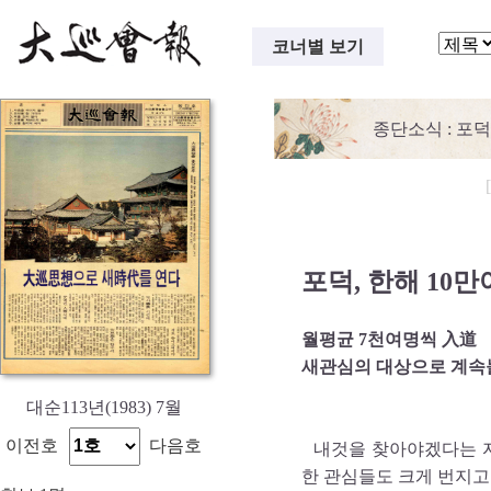
코너별 보기
종단소식
: 포
포덕, 한해 10
월평균 7천여명씩 入道
새관심의 대상으로 계속
대순113년(1983) 7월
이전호
다음호
내것을 찾아야겠다는 자
한 관심들도 크게 번지고