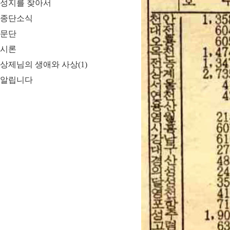
성지를 찾아서
종단소식
문단
시론
상제님의 생애와 사상(1)
알립니다