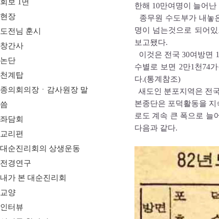
회보 1면
한해 10만여명이 늘어난
현장
종무원 수도부가 내놓은
명이 넘는것으로 되어있고
도전님 훈시
보고됐다.
창간사
이것은 전국 30여방면 
논단
수별로 보면 2만1천7
천계탑
다.(통계참조)
종의회의장ㆍ감사원장 말
새도인 분포지역은 전국
본종단은 포덕활동을 지
씀
로도 계속 큰 폭으로 늘
좌담회
다음과 같다.
교리편
대순진리회의 상생운동
전경연구
내가 본 대순진리회
교양
인터뷰