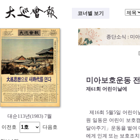
코너별 보기
종단소식
: 미
미아보호운동 
제61회 어린이날에
제16회 5월5일 어린
대순113년(1983) 7월
원 일동은 어린이 보호
이전호
다음호
달아주기」운동을 벌여 
에게 인계 또는 보호조치