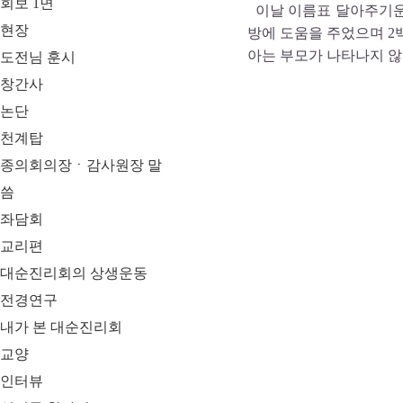
회보 1면
이날 이름표 달아주기운
현장
방에 도움을 주었으며 2
아는 부모가 나타나지 않
도전님 훈시
창간사
논단
천계탑
종의회의장ㆍ감사원장 말
씀
좌담회
교리편
대순진리회의 상생운동
전경연구
내가 본 대순진리회
교양
인터뷰