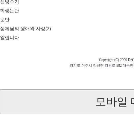
신앙수기
학생논단
문단
상제님의 생애와 사상(2)
알립니다
Copyright (C) 2009
DA
경기도 여주시 강천면 강천로 882 대순진리회 교무부 t
모바일 