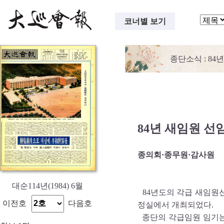
코너별 보기
종단소식
: 8
84년 새임원 선
종의회·종무원·감사원
대순114년(1984) 6월
84년도의 각급 새임원
이전호
다음호
정실에서 개최되었다.
종단의 각급임원 임기는