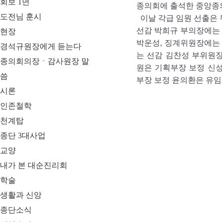
회보 1면
종의회에 출석한 중앙종의
도전님 훈시
이날 각급 임원 선출은
선감 박희규 부의장에는 
현장
박운성, 징계위원장에는
경석규원장에게 듣는다
는 선감 김찬성 부위원
종의회의장ㆍ감사원장 말
원은 기획부장 보정 신성
씀
부장 보정 윤의환은 유임
시론
인존철학
천계탑
종단 3대사업
교양
내가 본 대순진리회
학술
생활과 신앙
종단소식