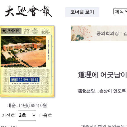
코너별 보기
종의회의장ㆍ감
道理에 어긋남이
德化선양…손상이 없도록
대순114년(1984) 6월
이전호
다음호
대순진리회의 도인들은 