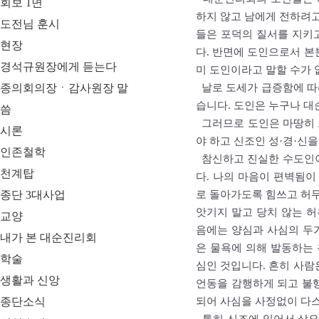
회보 1면
하지 않고 남에게 전하려고
도전님 훈시
들은 포덕의 질서를 지키
현장
다. 반면에 도인으로서 본
경석규원장에게 듣는다
미 도인이라고 말할 수가 
종의회의장ㆍ감사원장 말
날로 도세가 급증함에 따
습니다. 도인은 누구나 
씀
그러므로 도인은 마땅히 
시론
야 하고 신조인 성·경·신
인존철학
참신하고 진실한 수도인이
천계탑
다. 나의 마음이 편벽됨이
종단 3대사업
로 돌아가도록 힘쓰고 허무
앗기지 말고 당치 않는 허
교양
음에는 양심과 사심의 두
내가 본 대순진리회
은 물욕에 의해 발동하는 
학술
심인 것입니다. 흔히 사람
생활과 신앙
언동을 감행하게 되고 불
종단소식
되어 사심을 사정없이 다스