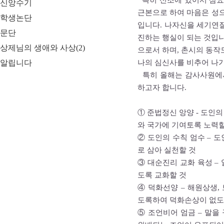
특히 신조에 있어서 삼요
신앙수기
근본으로 하여 마음은 성으
학생논단
입니다. 나자신을 세기연
문단
진하는 행실이 되는 것입니
상제님의 생애와 사상(2)
으로서 하며, 촌시의 동작
알립니다
나의 심신사를 비추어 나가
특히 올해는 감사사원에
하고자 합니다.
① 준법정신 앙양 - 도인
와 국가에 기여토록 노력할
② 도인의 수칙 엄수 – 
로 삼아 실천할 것
③ 대순진리 교화 육성 –
도록 교화할 것
④ 덕화선양 – 해원상생
도록하여 덕화손상이 없도
⑤ 조언비어 엄금 – 말