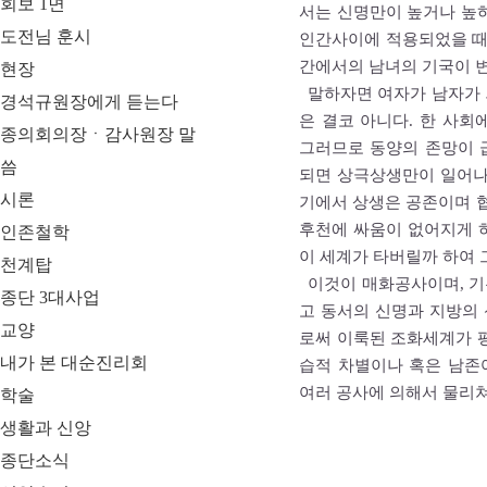
회보 1면
서는 신명만이 높거나 높
도전님 훈시
인간사이에 적용되었을 때
간에서의 남녀의 기국이 
현장
말하자면 여자가 남자가 
경석규원장에게 듣는다
은 결코 아니다. 한 사
종의회의장ㆍ감사원장 말
그러므로 동양의 존망이 
씀
되면 상극상생만이 일어나
시론
기에서 상생은 공존이며 협
후천에 싸움이 없어지게 
인존철학
이 세계가 타버릴까 하여 
천계탑
이것이 매화공사이며, 기
종단 3대사업
고 동서의 신명과 지방의 
교양
로써 이룩된 조화세계가 
내가 본 대순진리회
습적 차별이나 혹은 남존
여러 공사에 의해서 물리
학술
생활과 신앙
종단소식