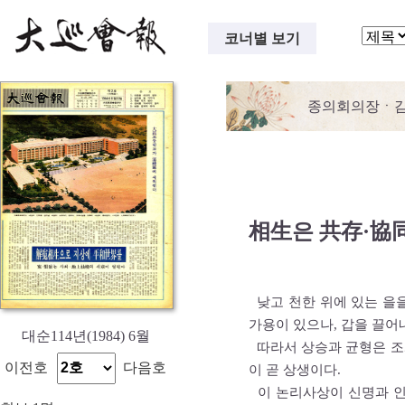
코너별 보기
종의회의장ㆍ감
相生은 共存·協
낮고 천한 위에 있는 을
가용이 있으나, 갑을 끌어
대순114년(1984) 6월
따라서 상승과 균형은 조
이전호
다음호
이 곧 상생이다.
이 논리사상이 신명과 인