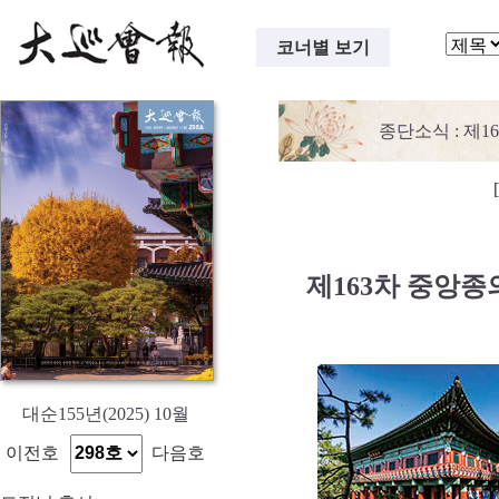
코너별 보기
종단소식
: 제
제163차 중앙
대순155년(2025) 10월
이전호
다음호