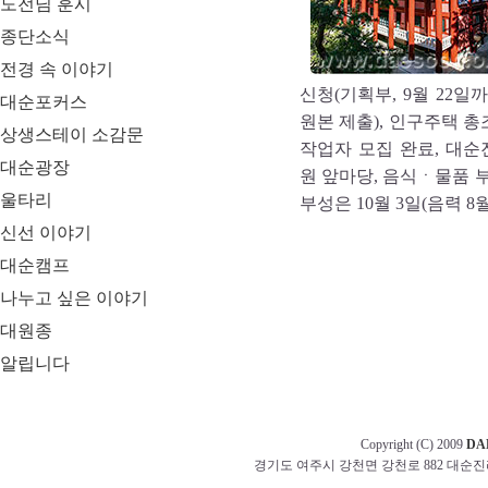
도전님 훈시
종단소식
전경 속 이야기
신청(기획부, 9월 22
대순포커스
원본 제출), 인구주택 
상생스테이 소감문
작업자 모집 완료, 대순
대순광장
원 앞마당, 음식ㆍ물품 부
울타리
부성은 10월 3일(음력 8
신선 이야기
대순캠프
나누고 싶은 이야기
대원종
알립니다
Copyright (C) 2009
DA
경기도 여주시 강천면 강천로 882 대순진리회 교무부 t