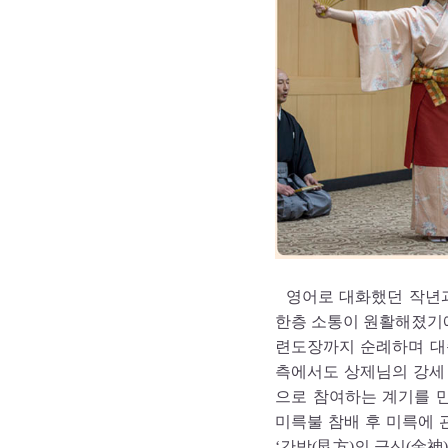
영어로 대화했던 작년과
한층 소통이 원활해졌기
련도장까지 순례하며 대
측에서도 상제님의 강세
으로 참여하는 계기를 만
미륵불 참배 후 미륵에
‘간방(艮方)의 금신(金神