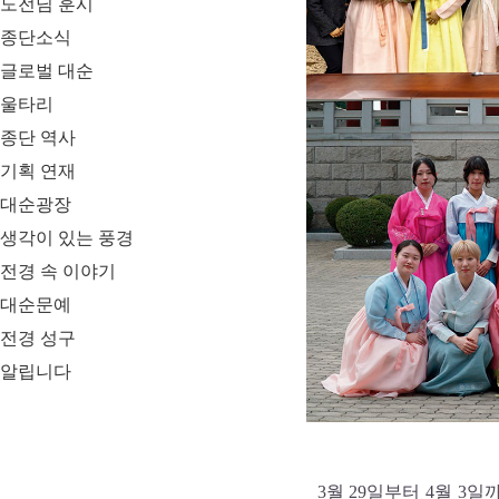
도전님 훈시
종단소식
글로벌 대순
울타리
종단 역사
기획 연재
대순광장
생각이 있는 풍경
전경 속 이야기
대순문예
전경 성구
알립니다
3월 29일부터 4월 3