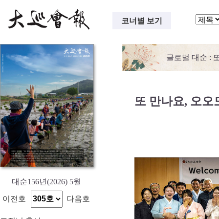
코너별 보기
글로벌 대순
: 
또 만나요, 오오
대순156년(2026) 5월
이전호
다음호