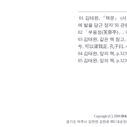
01 김태완, 『책문』 (서울:
에 발을 담근 정자’와 
02 「부용정(芙蓉亭)」,
03 김태완, 같은 책 참
兮, 可以濯我足. 孔子曰,
04 김태완, 앞의 책, p.32
05 김태완, 앞의 책, p.32
Copyright (C) 2009
DA
경기도 여주시 강천면 강천로 882 대순진리회 교무부 t