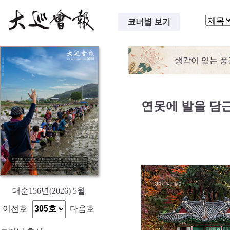
코너별 보기
생각이 있는 풍
연못에 발을 담
대순156년(2026) 5월
이전호
다음호