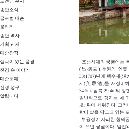
도전님 훈시
종단소식
글로벌 대순
울타리
종단 역사
기획 연재
대순광장
생각이 있는 풍경
조선시대의 궁궐에는 특이
(昌德宮) 후원의 연못
전경 속 이야기
33(1707)년에 택수재(
대순문예
지(芙蓉池)를 재정비하
전경 성구
34.5m, 남북 29.4m
알립니다
일반적으로 정자는 네 
壇) 위에 세워진다. 그러
람이 발을 담그고 있는 모
부용정이 자리한 창덕궁은
이 쓰인 궁궐이다. 임진왜