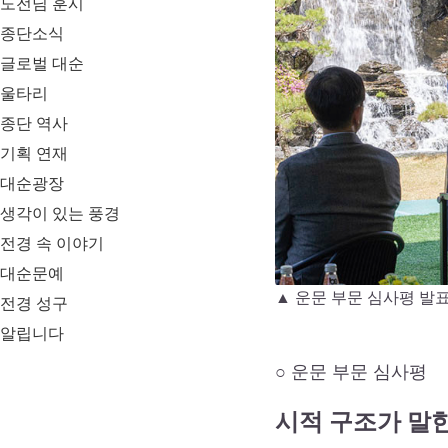
도전님 훈시
종단소식
글로벌 대순
울타리
종단 역사
기획 연재
대순광장
생각이 있는 풍경
전경 속 이야기
대순문예
▲ 운문 부문 심사평 발
전경 성구
알립니다
○ 운문 부문 심사평
시적 구조가 말