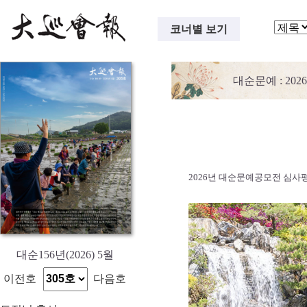
코너별 보기
대순문예
: 2
2026년 대순문예공모전 심사
대순156년(2026) 5월
이전호
다음호