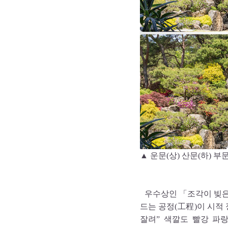
▲ 운문(상) 산문(하) 
우수상인 「조각이 빚은
드는 공정(工程)이 시적 
잘려” 색깔도 빨강 파