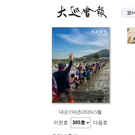
코너
대순156년(2026) 5월
이전호
다음호