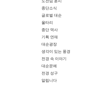
도전님 훈시
종단소식
글로벌 대순
울타리
종단 역사
기획 연재
대순광장
생각이 있는 풍경
전경 속 이야기
대순문예
전경 성구
알립니다