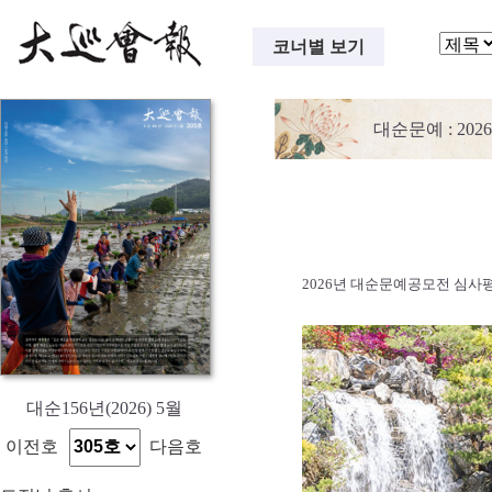
코너별 보기
대순문예
: 2
2026년 대순문예공모전 심사
대순156년(2026) 5월
이전호
다음호