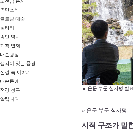
도전님 훈시
종단소식
글로벌 대순
울타리
종단 역사
기획 연재
대순광장
생각이 있는 풍경
전경 속 이야기
대순문예
▲ 운문 부문 심사평 발
전경 성구
알립니다
○ 운문 부문 심사평
시적 구조가 말