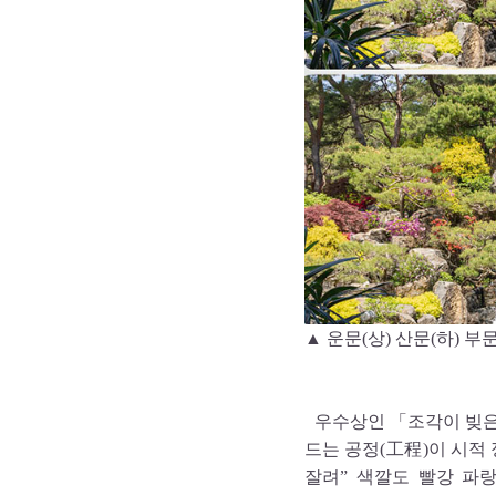
▲ 운문(상) 산문(하) 
우수상인 「조각이 빚은
드는 공정(工程)이 시적 
잘려” 색깔도 빨강 파