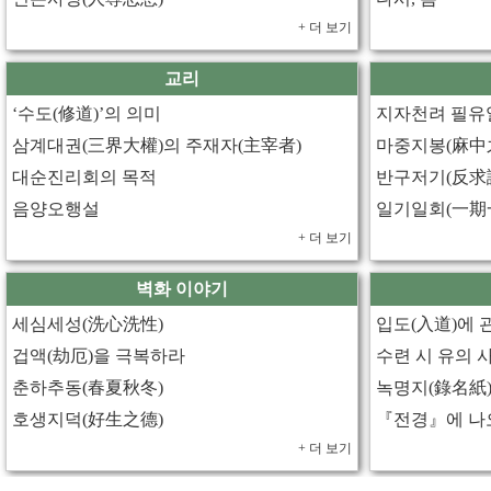
+ 더 보기
교리
‘수도(修道)’의 의미
지자천려 필유
삼계대권(三界大權)의 주재자(主宰者)
마중지봉(麻中
대순진리회의 목적
반구저기(反求
음양오행설
일기일회(一期
+ 더 보기
벽화 이야기
세심세성(洗心洗性)
입도(入道)에 
겁액(劫厄)을 극복하라
수련 시 유의
춘하추동(春夏秋冬)
호생지덕(好生之德)
+ 더 보기