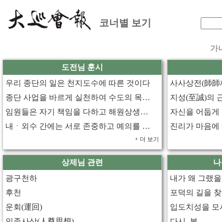
코너별 보기
가
도전님 훈시
우리 종단의 일은 천지도수에 따른 것이다
사사상전(師師
종단 사업을 바르게 실천하여 수도의 목적을 실현하라
지성(至誠)의 
임원들은 자기 책임을 다하고 해원상생을 실천해야 한다
자신을 어둡게
내ㆍ외수 간에는 서로 존중하고 예의를 갖춰 덕화 손상이 없도록 하라
진리가 마음에
+ 더 보기
상제님 관련
나
광구천하
내가 왜 그랬을
후천
포덕의 길을 
운회(運回)
입도치성을 모
인존사상(人尊思想)
다시, 봄