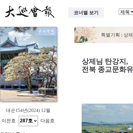
코너별 보기
특별기획
: 상
상제님 탄강지,
전북 종교문화유
대순154년(2024) 12월
이전호
다음호