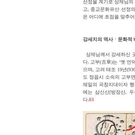
선정을 계기로 상제님의
고, 종교문화유산 선정
은 어디에 초점을 맞추어
강세지의 역사ㆍ문화적 
상제님께서 강세하신 곳
다. 고부(古阜)는 ‘옛 언
으며, 고려 태조 19년(9
도 정읍시 소속의 고부
제일의 곡창지대이자 행
에는 삼신산[방장산, 두
다.
03