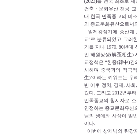
(2023)를 전국 최초로
건축ㆍ문화유산 전공 교
대 한국 민족종교의 비조
의 종교문화유산으로서의
일제강점기에 증산계 교
교’로 분류되었고 그러한
기를 지나 1970, 80
인 해원상생(解冤相生) 사
교정책은 “한중(韓中)간
시하며 중국과의 적극적
生)’이라는 키워드는 우
반 이후 정치, 경제, 사
갔다. 그리고 2012년
민족종교의 창시자로 소
인정하는 종교문화유산으
님의 생애와 사상이 일
이다.
이번에 상제님의 탄강지