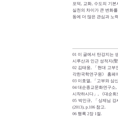
포덕, 교화, 수도의 기
실천의 차이가 큰 변화를
동에 더 많은 관심과 노력
01 이 글에서 탄강지는
시루산과 인근 성적지(聖
02 김태웅, 「현대 고
각한국학연구원》 홈페이
03 이호열, 「고부와 삼신산」
04 대순종교문화연구소,
시작하시다」, 《대순회보》 9
05 박인규, 「상제님 
(2013), p.106 참고.
06 행록 2장 1절.