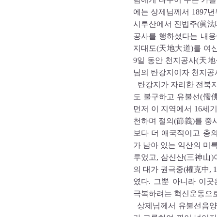
에는 상제님께서 1897
시루산에서 진법주(眞法呪)
공사를 행하셨다는 내용
지대도(天地大道)를 여신 
9일 동안 천지공사(天地
님의 탄강지이자 천지공
탄강지가 자리한 전북지
도 불구하고 유불선(儒佛
먼저 이 지역에서 16세
천하며 절의(節義)를 중
보다 더 애국적이고 충
가 남아 있는 익산의 미
루었고, 삼신산(三神山)이 
의 대가 권극중(權克中, 1
였다. 그뿐 아니라 이
극복하려는 혁신운동으로
상제님께서 유불선음양