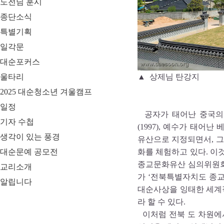
도전님 훈시
종단소식
특별기획
일각문
대순포커스
울타리
▲ 상제님 탄강지
2025 대순청소년 겨울캠프
일정
공자가 태어난 중국의 취
기자 수첩
(1997), 예수가 태어난
생각이 있는 풍경
유산으로 지정되면서, 그
대순문예 공모전
화를 체험하고 있다. 이
종교문화유산 심의위원회에
교리소개
가 ‘전북특별자치도 종교
알립니다
대순사상을 잉태한 세계
라 할 수 있다.
이처럼 전북 도 차원에